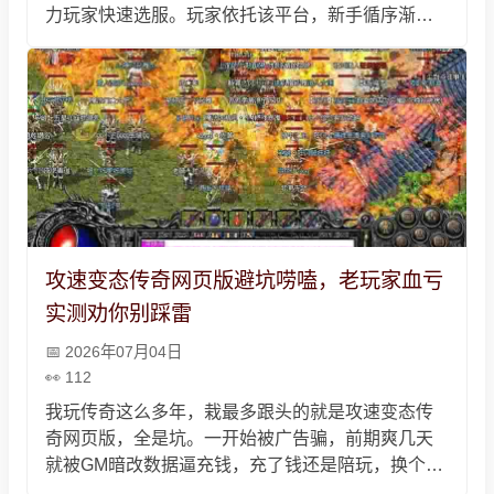
力玩家快速选服。玩家依托该平台，新手循序渐进
跟随主线、结合偏好选对职业，后期规划发育路线
打宝升级，掌握避坑技巧，参与PK与行会玩法，付
出时间精力便能顺利成长，重温传奇热血乐趣。
攻速变态传奇网页版避坑唠嗑，老玩家血亏
实测劝你别踩雷
2026年07月04日
112
我玩传奇这么多年，栽最多跟头的就是攻速变态传
奇网页版，全是坑。一开始被广告骗，前期爽几天
就被GM暗改数据逼充钱，充了钱还是陪玩，换个服
又被割韭菜，充完钱服务器就跑路。还有绿色无氪