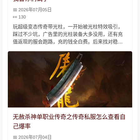
2026年07月05日
130
玩超级变态传奇带光柱，一开始被光柱特效吸引，
踩过不少坑，广告里的光柱装备大多没用，还有充
值返现的服会跑路，充的钱全白费。后来找对稳点
的服，充点小钱买基础特权，凌晨去偏点的地方刷
精英怪能爆好的光柱装备，别跟陌生人组队，也别
乱下载客户端，不用上头，佛系玩图个爽就行，毕
竟玩游戏就是为了开心。
无赦杀神单职业传奇之传奇私服怎么查看自
己爆率
2026年07月04日