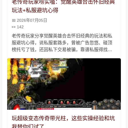
老传奇玩家唠实嗑：觉醒英雄合击怀旧经典
玩法+私服避坑心得
2026年07月05日
142
老传奇玩家分享觉醒英雄合击怀旧经典的玩法和私
服避坑心得，说私服套路多，曾被广告忽悠、碰顶
榜托亏了钱，还因私下交易被骗，靠谱私服得找老
玩家推荐、先试玩，玩的时候合击要抓准时机、补
满火龙之心，别急功近利，跟兄弟抱团玩，才能找
回当年的热血情怀。
玩超级变态传奇带光柱，这些实操经验和坑
我替你们试了