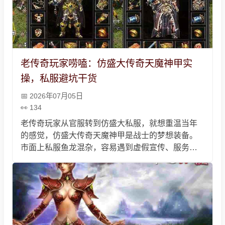
老传奇玩家唠嗑：仿盛大传奇天魔神甲实
操，私服避坑干货
2026年07月05日
134
老传奇玩家从官服转到仿盛大私服，就想重温当年
的感觉，仿盛大传奇天魔神甲是战士的梦想装备。
市面上私服鱼龙混杂，容易遇到虚假宣传、服务器
跑路、交易套路和GM乱刷装备的坑，靠谱的私服稳
定有固定玩家，天魔神甲靠蹲暗之牛魔王获得，不
用盲目氪金，玩的就是当年的热血和情怀。