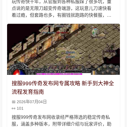
玩传奇快十年，从官服到各种私服踩了很多坑，重
点说的是无限刀超变传奇端游，这玩意儿刀速快看
着过瘾，但套路也多，有圈钱就跑路的快餐服，还
有客服诱导充钱、号称零氪金能霸服的忽悠，实操
有跟着主线攒装备元宝、群攻刷怪的小技巧，避坑
要选稳定服、别信夸张广告、不私下转账，玩传奇
说到底就是图个乐子，别多充钱影响现实。
搜服999传奇发布网专属攻略 新手到大神全
流程发育指南
2026年07月04日
101
搜服999传奇发布网收录经严格筛选的稳定传奇私
服，涵盖多种版本，附带详细介绍与玩家评价，助