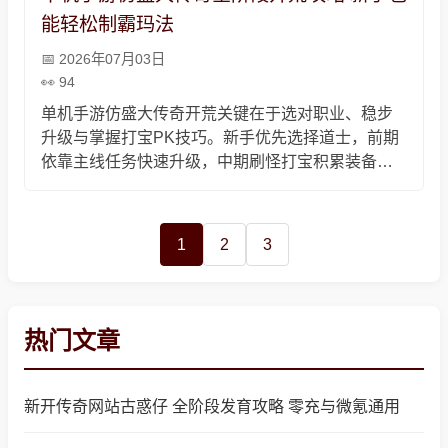
能轻松制霸玛法
2026年07月03日
94
单机手游仿盛大传奇开荒关键在于选对职业、稳步
升级与掌握打宝PK技巧。新手优先选择道士，前期
依靠主线任务快速升级，中期刷怪打宝积累装备与
资源，后期挑战终极BOSS获取顶级装备，PK时备
好备用装备与撤离道具、注意红名机制，掌握这些
就能高效开荒、驰骋玛法大陆。
1
2
3
热门文章
新开传奇网站古惑仔 全阶段发育攻略 零充与微氪通用