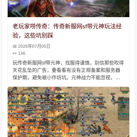
老玩家唠传奇：传奇新服网sf带元神玩法经
验，这些坑别踩
2026年07月05日
146
玩传奇新服网sf带元神，找服得谨慎，别信那些吹得
天花乱坠的广告，要看看有没有正规备案和服务器
保护期，避免被小作坊坑。元神战力不能忽视，不
用只堆本体，我常玩道战组合，合击技能找对时机
用更给力。别盲目充值，也别私下交易，我之前踩
过这俩坑，亏得慌，记住这些，玩着才省心，能找
回当年的热血劲儿。