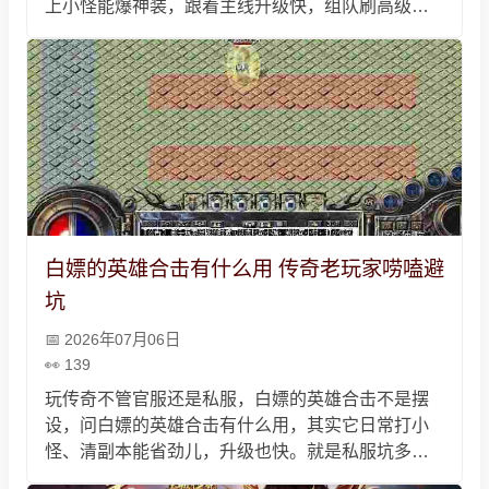
上小怪能爆神装，跟着主线升级快，组队刷高级
图、加行会打BOSS靠谱，别私下交易防被骗，元宝
优先强化武器衣服，道士多练神兽，选稳定服跟兄
弟玩才尽兴。
白嫖的英雄合击有什么用 传奇老玩家唠嗑避
坑
2026年07月06日
139
玩传奇不管官服还是私服，白嫖的英雄合击不是摆
设，问白嫖的英雄合击有什么用，其实它日常打小
怪、清副本能省劲儿，升级也快。就是私服坑多，
有些宣传不实还暗改数据，靠谱的私服里，白嫖合